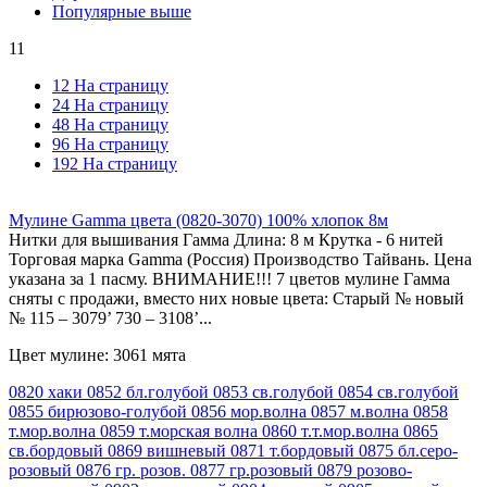
Популярные выше
11
12 На страницу
24 На страницу
48 На страницу
96 На страницу
192 На страницу
Мулине Gamma цвета (0820-3070) 100% хлопок 8м
Нитки для вышивания Гамма Длина: 8 м Крутка - 6 нитей
Торговая марка Gamma (Россия) Производство Тайвань. Цена
указана за 1 пасму. ВНИМАНИЕ!!! 7 цветов мулине Гамма
сняты с продажи, вместо них новые цвета: Старый № новый
№ 115 – 3079’ 730 – 3108’...
Цвет мулине: 3061 мята
0820 хаки
0852 бл.голубой
0853 св.голубой
0854 св.голубой
0855 бирюзово-голубой
0856 мор.волна
0857 м.волна
0858
т.мор.волна
0859 т.морская волна
0860 т.т.мор.волна
0865
св.бордовый
0869 вишневый
0871 т.бордовый
0875 бл.серо-
розовый
0876 гр. розов.
0877 гр.розовый
0879 розово-