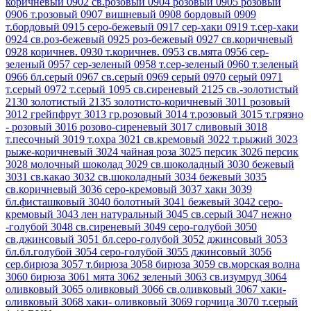
коричневый
0902 св.розовый
0904 розовый
0905 розовый
0906 т.розовый
0907 вишневый
0908 бордовый
0909
т.бордовый
0915 серо-бежевый
0917 сер-хаки
0919 т.сер-хаки
0924 св.роз-бежевый
0925 роз-бежевый
0927 св.коричневый
0928 коричнев.
0930 т.коричнев.
0953 св.мята
0956 сер-
зеленый
0957 сер-зеленый
0958 т.сер-зеленый
0960 т.зеленый
0966 бл.серый
0967 св.серый
0969 серый
0970 серый
0971
т.серый
0972 т.серый
1095 св.сиреневый
2125 св.-золотистый
2130 золотистый
2135 золотисто-коричневый
3011 розовый
3012 грейпфрут
3013 гр.розовый
3014 т.розовый
3015 т.грязно
- розовый
3016 розово-сиреневый
3017 сливовый
3018
т.песочный
3019 т.охра
3021 св.кремовый
3022 т.рыжий
3023
рыже-коричневый
3024 чайная роза
3025 персик
3026 персик
3028 молочный шоколад
3029 св.шоколадный
3030 бежевый
3031 св.какао
3032 св.шоколадный
3034 бежевый
3035
св.коричневый
3036 серо-кремовый
3037 хаки
3039
бл.фисташковый
3040 болотный
3041 бежевый
3042 серо-
кремовый
3043 лен натуральный
3045 св.серый
3047 нежно
-голубой
3048 св.сиреневый
3049 серо-голубой
3050
св.джинсовый
3051 бл.серо-голубой
3052 джинсовый
3053
бл.бл.голубой
3054 серо-голубой
3055 джинсовый
3056
сер.бирюза
3057 т.бирюза
3058 бирюза
3059 св.морская волна
3060 бирюза
3061 мята
3062 зеленый
3063 св.изумруд
3064
оливковый
3065 оливковый
3066 св.оливковый
3067 хаки-
оливковый
3068 хаки- оливковый
3069 горчица
3070 т.серый