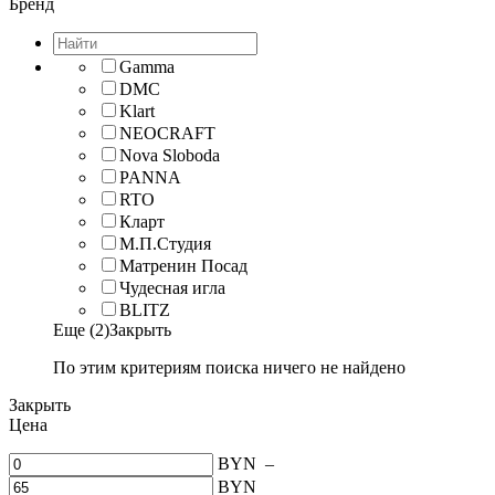
Бренд
Gamma
DMC
Klart
NEOCRAFT
Nova Sloboda
PANNA
RTO
Кларт
М.П.Студия
Матренин Посад
Чудесная игла
BLITZ
Еще (2)
Закрыть
По этим критериям поиска ничего не найдено
Закрыть
Цена
BYN
–
BYN