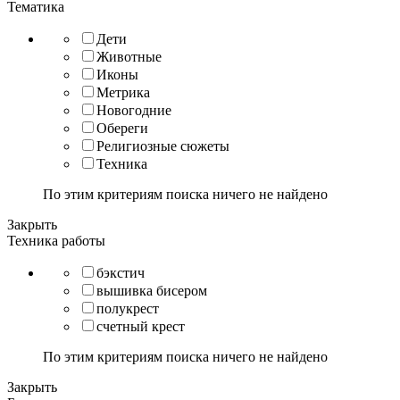
Тематика
Дети
Животные
Иконы
Метрика
Новогодние
Обереги
Религиозные сюжеты
Техника
По этим критериям поиска ничего не найдено
Закрыть
Техника работы
бэкстич
вышивка бисером
полукрест
счетный крест
По этим критериям поиска ничего не найдено
Закрыть