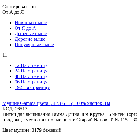
Сортировать по:
От А до Я
Новинки выше
От Я до А
Дешевые выше
Дорогие выше
Популярные выше
11
12 На страницу
24 На страницу
48 На страницу
96 На страницу
192 На страницу
Мулине Gamma цвета (3173-6115) 100% хлопок 8 м
КОД:
26517
Нитки для вышивания Гамма Длина: 8 м Крутка - 6 нитей Торг
продажи, вместо них новые цвета: Старый № новый № 115 – 3079
Цвет мулине: 3179 бежевый