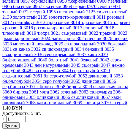
зеленый
0957 сер-зеленый
0958 т.сер-зеленый
0960 т.зеленый
0966 бл.серый
0967 св.серый
0969 серый
0970 серый
0971
т.серый
0972 т.серый
1095 св.сиреневый
2125 св.-золотистый
2130 золотистый
2135 золотисто-коричневый
3011 розовый
3012 грейпфрут
3013 гр.розовый
3014 т.розовый
3015 т.грязно
- розовый
3016 розово-сиреневый
3017 сливовый
3018
т.песочный
3019 т.охра
3021 св.кремовый
3022 т.рыжий
3023
рыже-коричневый
3024 чайная роза
3025 персик
3026 персик
3028 молочный шоколад
3029 св.шоколадный
3030 бежевый
3031 св.какао
3032 св.шоколадный
3034 бежевый
3035
св.коричневый
3036 серо-кремовый
3037 хаки
3039
бл.фисташковый
3040 болотный
3041 бежевый
3042 серо-
кремовый
3043 лен натуральный
3045 св.серый
3047 нежно
-голубой
3048 св.сиреневый
3049 серо-голубой
3050
св.джинсовый
3051 бл.серо-голубой
3052 джинсовый
3053
бл.бл.голубой
3054 серо-голубой
3055 джинсовый
3056
сер.бирюза
3057 т.бирюза
3058 бирюза
3059 св.морская волна
3060 бирюза
3061 мята
3062 зеленый
3063 св.изумруд
3064
оливковый
3065 оливковый
3066 св.оливковый
3067 хаки-
оливковый
3068 хаки- оливковый
3069 горчица
3070 т.серый
1.40
BYN
Доступность:
5 шт.
+
−
Купить