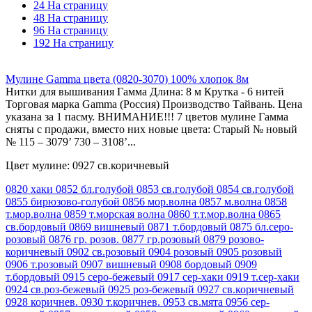
24 На страницу
48 На страницу
96 На страницу
192 На страницу
Мулине Gamma цвета (0820-3070) 100% хлопок 8м
Нитки для вышивания Гамма Длина: 8 м Крутка - 6 нитей
Торговая марка Gamma (Россия) Производство Тайвань. Цена
указана за 1 пасму. ВНИМАНИЕ!!! 7 цветов мулине Гамма
сняты с продажи, вместо них новые цвета: Старый № новый
№ 115 – 3079’ 730 – 3108’...
Цвет мулине: 0927 св.коричневый
0820 хаки
0852 бл.голубой
0853 св.голубой
0854 св.голубой
0855 бирюзово-голубой
0856 мор.волна
0857 м.волна
0858
т.мор.волна
0859 т.морская волна
0860 т.т.мор.волна
0865
св.бордовый
0869 вишневый
0871 т.бордовый
0875 бл.серо-
розовый
0876 гр. розов.
0877 гр.розовый
0879 розово-
коричневый
0902 св.розовый
0904 розовый
0905 розовый
0906 т.розовый
0907 вишневый
0908 бордовый
0909
т.бордовый
0915 серо-бежевый
0917 сер-хаки
0919 т.сер-хаки
0924 св.роз-бежевый
0925 роз-бежевый
0927 св.коричневый
0928 коричнев.
0930 т.коричнев.
0953 св.мята
0956 сер-