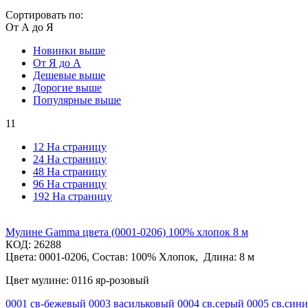
Сортировать по:
От А до Я
Новинки выше
От Я до А
Дешевые выше
Дорогие выше
Популярные выше
11
12 На страницу
24 На страницу
48 На страницу
96 На страницу
192 На страницу
Мулине Gamma цвета (0001-0206) 100% хлопок 8 м
КОД:
26288
Цвета: 0001-0206, Состав: 100% Хлопок, Длина: 8 м
Цвет мулине: 0116 яр-розовый
0001 св-бежевый
0003 васильковый
0004 св.серый
0005 св.син