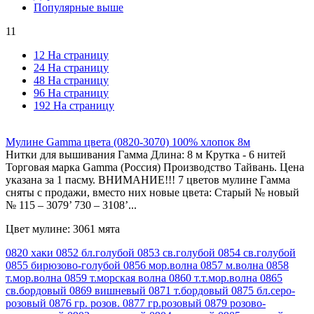
Популярные выше
11
12 На страницу
24 На страницу
48 На страницу
96 На страницу
192 На страницу
Мулине Gamma цвета (0820-3070) 100% хлопок 8м
Нитки для вышивания Гамма Длина: 8 м Крутка - 6 нитей
Торговая марка Gamma (Россия) Производство Тайвань. Цена
указана за 1 пасму. ВНИМАНИЕ!!! 7 цветов мулине Гамма
сняты с продажи, вместо них новые цвета: Старый № новый
№ 115 – 3079’ 730 – 3108’...
Цвет мулине: 3061 мята
0820 хаки
0852 бл.голубой
0853 св.голубой
0854 св.голубой
0855 бирюзово-голубой
0856 мор.волна
0857 м.волна
0858
т.мор.волна
0859 т.морская волна
0860 т.т.мор.волна
0865
св.бордовый
0869 вишневый
0871 т.бордовый
0875 бл.серо-
розовый
0876 гр. розов.
0877 гр.розовый
0879 розово-