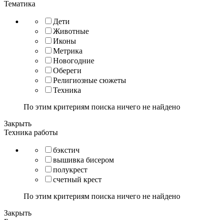
Тематика
Дети
Животные
Иконы
Метрика
Новогодние
Обереги
Религиозные сюжеты
Техника
По этим критериям поиска ничего не найдено
Закрыть
Техника работы
бэкстич
вышивка бисером
полукрест
счетный крест
По этим критериям поиска ничего не найдено
Закрыть