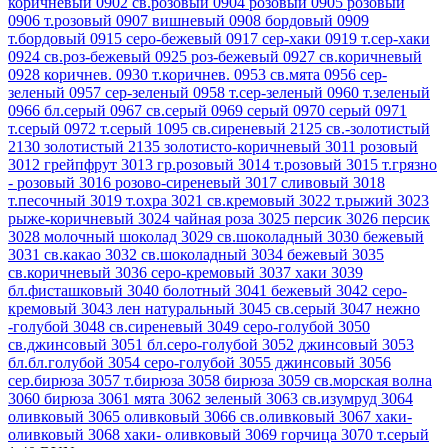
коричневый
0902 св.розовый
0904 розовый
0905 розовый
0906 т.розовый
0907 вишневый
0908 бордовый
0909
т.бордовый
0915 серо-бежевый
0917 сер-хаки
0919 т.сер-хаки
0924 св.роз-бежевый
0925 роз-бежевый
0927 св.коричневый
0928 коричнев.
0930 т.коричнев.
0953 св.мята
0956 сер-
зеленый
0957 сер-зеленый
0958 т.сер-зеленый
0960 т.зеленый
0966 бл.серый
0967 св.серый
0969 серый
0970 серый
0971
т.серый
0972 т.серый
1095 св.сиреневый
2125 св.-золотистый
2130 золотистый
2135 золотисто-коричневый
3011 розовый
3012 грейпфрут
3013 гр.розовый
3014 т.розовый
3015 т.грязно
- розовый
3016 розово-сиреневый
3017 сливовый
3018
т.песочный
3019 т.охра
3021 св.кремовый
3022 т.рыжий
3023
рыже-коричневый
3024 чайная роза
3025 персик
3026 персик
3028 молочный шоколад
3029 св.шоколадный
3030 бежевый
3031 св.какао
3032 св.шоколадный
3034 бежевый
3035
св.коричневый
3036 серо-кремовый
3037 хаки
3039
бл.фисташковый
3040 болотный
3041 бежевый
3042 серо-
кремовый
3043 лен натуральный
3045 св.серый
3047 нежно
-голубой
3048 св.сиреневый
3049 серо-голубой
3050
св.джинсовый
3051 бл.серо-голубой
3052 джинсовый
3053
бл.бл.голубой
3054 серо-голубой
3055 джинсовый
3056
сер.бирюза
3057 т.бирюза
3058 бирюза
3059 св.морская волна
3060 бирюза
3061 мята
3062 зеленый
3063 св.изумруд
3064
оливковый
3065 оливковый
3066 св.оливковый
3067 хаки-
оливковый
3068 хаки- оливковый
3069 горчица
3070 т.серый