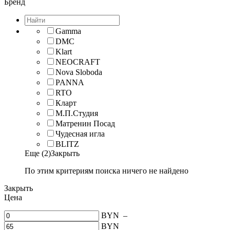
Бренд
Gamma
DMC
Klart
NEOCRAFT
Nova Sloboda
PANNA
RTO
Кларт
М.П.Студия
Матренин Посад
Чудесная игла
BLITZ
Еще (2)
Закрыть
По этим критериям поиска ничего не найдено
Закрыть
Цена
BYN
–
BYN