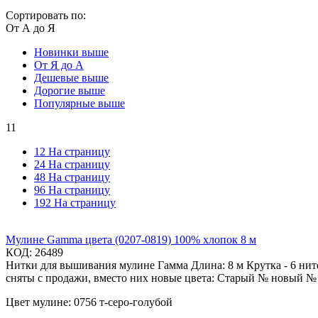
Сортировать по:
От А до Я
Новинки выше
От Я до А
Дешевые выше
Дорогие выше
Популярные выше
11
12 На страницу
24 На страницу
48 На страницу
96 На страницу
192 На страницу
Мулине Gamma цвета (0207-0819) 100% хлопок 8 м
КОД:
26489
Нитки для вышивания мулине Гамма Длина: 8 м Крутка - 6 нит
сняты с продажи, вместо них новые цвета: Старый № новый № 11
Цвет мулине: 0756 т-серо-голубой