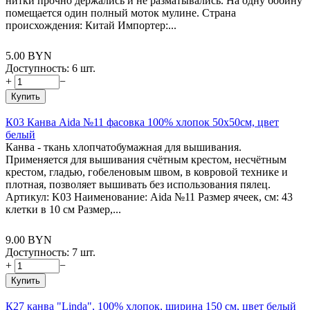
нитки прочно держались и не разматывались. На одну бобину
помещается один полный моток мулине. Страна
происхождения: Китай Импортер:...
5.00
BYN
Доступность:
6 шт.
+
−
Купить
К03 Канва Aida №11 фасовка 100% хлопок 50х50см, цвет
белый
Канва - ткань хлопчатобумажная для вышивания.
Применяется для вышивания счётным крестом, несчётным
крестом, гладью, гобеленовым швом, в ковровой технике и
плотная, позволяет вышивать без использования пялец.
Артикул: K03 Наименование: Aida №11 Размер ячеек, см: 43
клетки в 10 см Размер,...
9.00
BYN
Доступность:
7 шт.
+
−
Купить
К27 канва "Linda", 100% хлопок, ширина 150 см, цвет белый