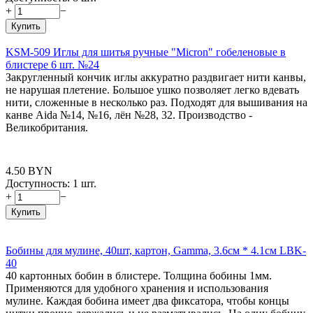
+
−
Купить
KSM-509 Иглы для шитья ручные "Micron" гобеленовые в
блистере 6 шт. №24
Закругленный кончик иглы аккуратно раздвигает нити канвы,
не нарушая плетение. Большое ушко позволяет легко вдевать
нити, сложенные в несколько раз. Подходят для вышивания на
канве Aida №14, №16, лён №28, 32. Производство -
Великобритания.
4.50
BYN
Доступность:
1 шт.
+
−
Купить
Бобины для мулине, 40шт, картон, Gamma, 3.6см * 4.1см LBK-
40
40 картонных бобин в блистере. Толщина бобины 1мм.
Применяются для удобного хранения и использования
мулине. Каждая бобина имеет два фиксатора, чтобы концы