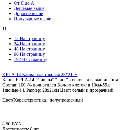
От Я до А
Дешевые выше
Дорогие выше
Популярные выше
11
12 На страницу
24 На страницу
48 На страницу
96 На страницу
192 На страницу
KPLA-14 Канва пластиковая 28*21см
Канва KPLА-14 "Gamma" "лист" - основа для вышивания.
Состав: 100 \% полиэтилен Кол-во клеток: в 10см-55,в
1дюйме-14. Размер: 28х21см Цвет: белый и прозрачный
Цвет(Характеристика): полупрозрачный
8.50
BYN
Доступность:
8 шт.