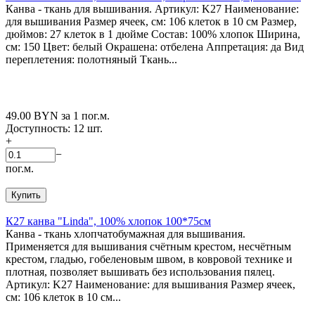
Канва - ткань для вышивания. Артикул: K27 Наименование:
для вышивания Размер ячеек, см: 106 клеток в 10 см Размер,
дюймов: 27 клеток в 1 дюйме Состав: 100% хлопок Ширина,
см: 150 Цвет: белый Окрашена: отбелена Аппретация: да Вид
переплетения: полотняный Ткань...
49.00
BYN
за 1 пог.м.
Доступность:
12 шт.
+
−
пог.м.
Купить
К27 канва "Linda", 100% хлопок 100*75см
Канва - ткань хлопчатобумажная для вышивания.
Применяется для вышивания счётным крестом, несчётным
крестом, гладью, гобеленовым швом, в ковровой технике и
плотная, позволяет вышивать без использования пялец.
Артикул: K27 Наименование: для вышивания Размер ячеек,
см: 106 клеток в 10 см...