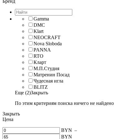
Бренд
Gamma
DMC
Klart
NEOCRAFT
Nova Sloboda
PANNA
RTO
Кларт
М.П.Студия
Матренин Посад
Чудесная игла
BLITZ
Еще (2)
Закрыть
По этим критериям поиска ничего не найдено
Закрыть
Цена
BYN
–
BYN