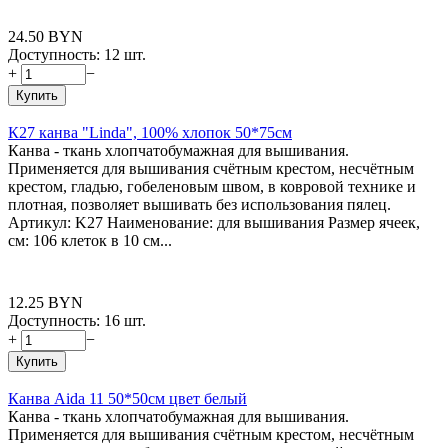
24.50
BYN
Доступность:
12 шт.
+
−
Купить
К27 канва "Linda", 100% хлопок 50*75см
Канва - ткань хлопчатобумажная для вышивания.
Применяется для вышивания счётным крестом, несчётным
крестом, гладью, гобеленовым швом, в ковровой технике и
плотная, позволяет вышивать без использования пялец.
Артикул: K27 Наименование: для вышивания Размер ячеек,
см: 106 клеток в 10 см...
12.25
BYN
Доступность:
16 шт.
+
−
Купить
Канва Aida 11 50*50см цвет белый
Канва - ткань хлопчатобумажная для вышивания.
Применяется для вышивания счётным крестом, несчётным