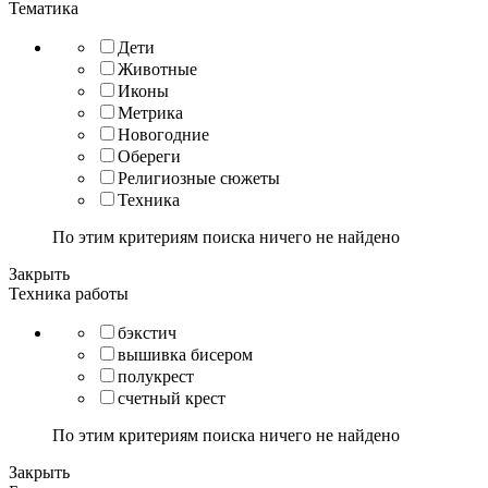
Тематика
Дети
Животные
Иконы
Метрика
Новогодние
Обереги
Религиозные сюжеты
Техника
По этим критериям поиска ничего не найдено
Закрыть
Техника работы
бэкстич
вышивка бисером
полукрест
счетный крест
По этим критериям поиска ничего не найдено
Закрыть